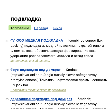
подкладка
Толкование
Перевод
Книги
ФЛЮСО-МЕДНАЯ ПОДКЛАДКА
— [combined copper flux
81
backing] подкладка из медной пластины, покрытой тонким
слоем флюса, обеспечивающая формирование шва,
удержание расплавляемого металла и отвод тепла …
Металлургический словарь
брус-подкладка под домкрат
— &mdash;
82
[http://slovarionline.ru/anglo russkiy slovar neftegazovoy
promyishlennosti/] Тематики нефтегазовая промышленность
EN jack bar …
Справочник технического переводчика
деревянная подкладка под домкрат
— &mdash;
83
[http://slovarionline.ru/anglo russkiy slovar neftegazovoy