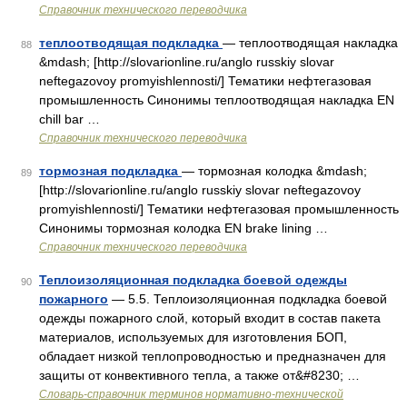
Справочник технического переводчика
теплоотводящая подкладка
— теплоотводящая накладка
88
&mdash; [http://slovarionline.ru/anglo russkiy slovar
neftegazovoy promyishlennosti/] Тематики нефтегазовая
промышленность Синонимы теплоотводящая накладка EN
chill bar …
Справочник технического переводчика
тормозная подкладка
— тормозная колодка &mdash;
89
[http://slovarionline.ru/anglo russkiy slovar neftegazovoy
promyishlennosti/] Тематики нефтегазовая промышленность
Синонимы тормозная колодка EN brake lining …
Справочник технического переводчика
Теплоизоляционная подкладка боевой одежды
90
пожарного
— 5.5. Теплоизоляционная подкладка боевой
одежды пожарного слой, который входит в состав пакета
материалов, используемых для изготовления БОП,
обладает низкой теплопроводностью и предназначен для
защиты от конвективного тепла, а также от&#8230; …
Словарь-справочник терминов нормативно-технической