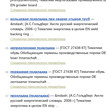
promyishlennosti/] Тематики нефтегазовая промышленность
EN growler board …
Справочник технического переводчика
кольцевая подкладка при сварке стыков труб
—
84
&mdash; [А.С.Гольдберг. Англо русский энергетический
словарь. 2006 г.] Тематики энергетика в целом EN weld
backing ring …
Справочник технического переводчика
неприклеенная подкладка
— [ГОСТ 27438 87] Тематики
85
обувь Обобщающие термины производственные пороки DE
loser Innenschaft …
Справочник технического переводчика
порванная подкладка
— [ГОСТ 27438 87] Тематики обувь
86
Обобщающие термины производственные пороки DE
zerrissener Innenschaft …
Справочник технического переводчика
прокладка (подкладка)
— &mdash; [А.С.Гольдберг. Англо
87
русский энергетический словарь. 2006 г.] Тематики
энергетика в целом EN strip …